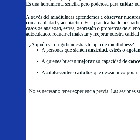
Es una herramienta sencilla pero poderosa para
cuidar
nue
A través del mindfulness aprendemos a
observar
nuestro
con amabilidad y aceptación. Esta práctica ha demostrad
casos de ansiedad, estrés, depresión o problemas de sueño
autocuidado, reducir el malestar y mejorar nuestra calidad
¿A quién va dirigido nuestras terapia de mindfulness?
A personas que sienten
ansiedad
,
estrés
o
agota
A quienes buscan
mejorar
su capacidad de
conce
A
adolescentes
o
adultos
que desean incorporar té
No es necesario tener experiencia previa. Las sesiones s