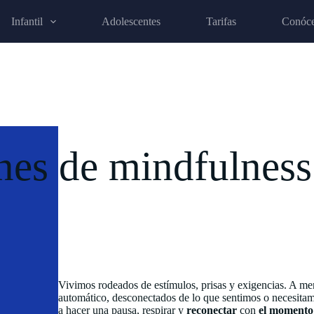
Infantil
Adolescentes
Tarifas
Conóc
nes de mindfulness
Vivimos rodeados de estímulos, prisas y exigencias. A men
automático, desconectados de lo que sentimos o necesitamo
a hacer una pausa, respirar y
reconectar
con
el momento