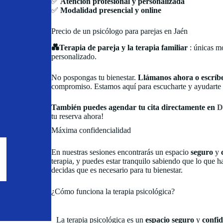
✅
Atención profesional y personalizada
✅
Modalidad presencial y online
Precio de un psicólogo para parejas en Jaén
💑Terapia de pareja y la terapia familiar
: únicas m
personalizado.
No pospongas tu bienestar.
Llámanos ahora o escrí
compromiso. Estamos aquí para escucharte y ayudarte 
También puedes agendar tu cita directamente en
D
tu reserva ahora!
Máxima confidencialidad
En nuestras sesiones encontrarás un espacio
seguro
y
c
terapia, y puedes estar tranquilo sabiendo que lo que
decidas que es necesario para tu bienestar.
¿Cómo funciona la terapia psicológica?
La terapia psicológica es un
espacio seguro
y
confid