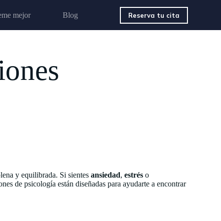
eme mejor
Blog
Reserva tu cita
siones
lena y equilibrada. Si sientes
ansiedad
,
estrés
o
iones de psicología están diseñadas para ayudarte a encontrar