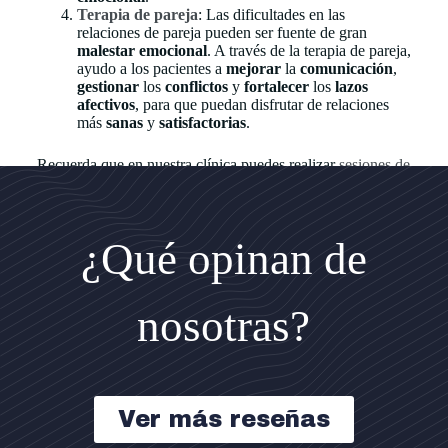
Terapia de pareja
: Las dificultades en las
relaciones de pareja pueden ser fuente de gran
malestar emocional
. A través de la terapia de pareja,
ayudo a los pacientes a
mejorar
la
comunicación
,
gestionar
los
conflictos
y
fortalecer
los
lazos
afectivos
, para que puedan disfrutar de relaciones
más
sanas
y
satisfactorias
.
Recuerda que en nuestra clínica puedes realizar
sesiones de
psicología online para adultos
o si lo prefieres asistir a
nuestra consulta de psicología en Jaén.
¿Qué opinan de
nosotras?
Ver más reseñas