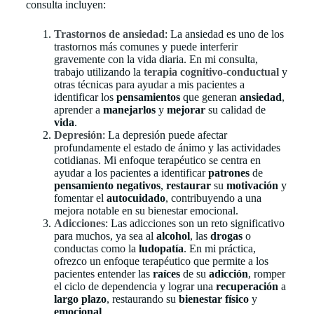
consulta incluyen:
Trastornos de ansiedad
: La ansiedad es uno de los
trastornos más comunes y puede interferir
gravemente con la vida diaria. En mi consulta,
trabajo utilizando la
terapia cognitivo-conductual
y
otras técnicas para ayudar a mis pacientes a
identificar los
pensamientos
que generan
ansiedad
,
aprender a
manejarlos
y
mejorar
su calidad de
vida
.
Depresión
: La depresión puede afectar
profundamente el estado de ánimo y las actividades
cotidianas. Mi enfoque terapéutico se centra en
ayudar a los pacientes a identificar
patrones
de
pensamiento negativos
,
restaurar
su
motivación
y
fomentar el
autocuidado
, contribuyendo a una
mejora notable en su bienestar emocional.
Adicciones
: Las adicciones son un reto significativo
para muchos, ya sea al
alcohol
, las
drogas
o
conductas como la
ludopatía
. En mi práctica,
ofrezco un enfoque terapéutico que permite a los
pacientes entender las
raíces
de su
adicción
, romper
el ciclo de dependencia y lograr una
recuperación
a
largo plazo
, restaurando su
bienestar físico
y
emocional
.