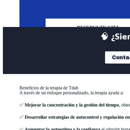
RESERVA TU CITA
🧠 ¿Sie
Conta
Beneficios de la terapia de Tdah
A través de un enfoque personalizado, la terapia ayuda a:
✅
Mejorar la concentración y la gestión del tiempo
, obt
✅
Desarrollar estrategias de autocontrol y regulación e
✅
Aumentar la autoestima y la confianza
al adquirir herr