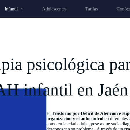
Infantil
Adolescentes
Tarifas
Conóc
pia psicológica pa
H infantil en Jaén
El
Trastorno por Déficit de Atención e Hi
organización y el autocontrol
en diferentes 
como en la
edad adulta
, pese a que suele di
desconozcan su problema. A través de un
tr