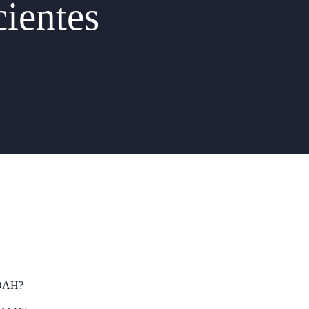
cientes
TDAH?