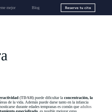
eme mejor
Blog
Reserva tu cita
ra
peractividad
(TDAH)
puede dificultar la
concentración, la
áreas de la vida. Además puede darse tanto en la infancia
agnosticarse durante edades tempranas es común que
adultos
atamiento especializado
, es posible mejorar estas