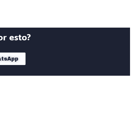
or esto?
atsApp