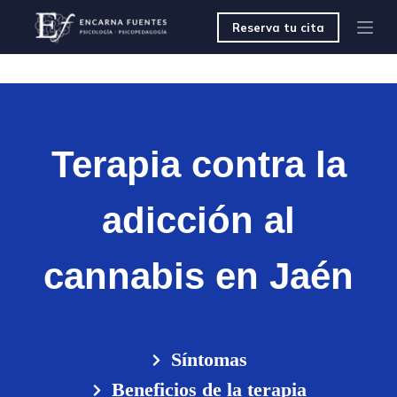
S
Reserva tu cita
a
l
t
a
r
a
l
c
Terapia contra la
o
n
t
adicción al
e
n
i
d
cannabis en Jaén
o
Síntomas
Beneficios de la terapia