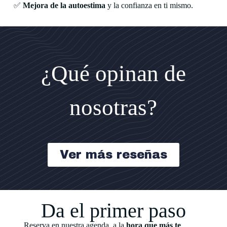
✅
Mejora de la autoestima
y la confianza en ti mismo.
✅
Recuperación del bienestar emocional
y la calidad de
vida.
¿Qué opinan de
✅
Acompañamiento profesional
en todo el proceso
terapéutico
nosotras?
Ver más reseñas
Da el primer paso
Reserva en nuestra agenda a la
hora que más te