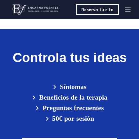
S
Reserva tu cita
a
l
t
a
r
a
l
c
Controla tus ideas
o
n
t
e
n
i
Síntomas
d
o
Beneficios de la terapia
Preguntas frecuentes
50€ por sesión