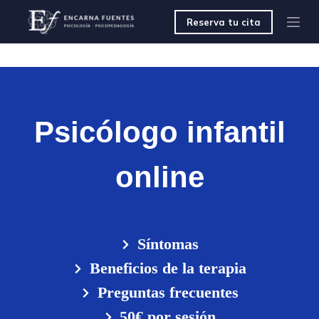
S
Reserva tu cita
a
l
t
a
r
a
l
c
Psicólogo infantil
o
n
t
online
e
n
i
d
o
Síntomas
Beneficios de la terapia
Preguntas frecuentes
50€ por sesión