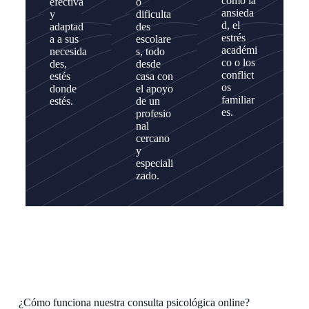
como la
efectiva
o
ansieda
y
dificulta
d, el
adaptad
des
estrés
a a sus
escolare
académi
necesida
s, todo
co o los
des,
desde
conflict
estés
casa con
os
donde
el apoyo
familiar
estés.
de un
es.
profesio
nal
cercano
y
especiali
zado.
¿Cómo funciona nuestra consulta psicológica online?