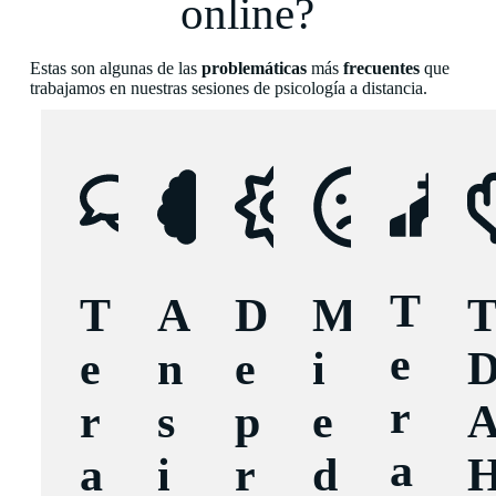
online?
Estas son algunas de las
problemáticas
más
frecuentes
que
trabajamos en nuestras sesiones de psicología a distancia.
T
T
A
D
M
e
e
n
e
i
r
r
s
p
e
a
a
i
r
d