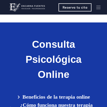
S
Reserva tu cita
a
l
t
a
r
a
l
c
Consulta
o
n
t
Psicológica
e
n
i
d
Online
o
Beneficios de la terapia online
¿Cómo funciona nuestra terapia