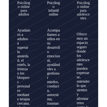
Psicólog
Psicólog
Psicólog
o online
o
o online
para
infantil
para
adultos
online
adolesce
ntes
Ayudam
Acompa
Ofrece
os a
ñamos a
mos un
adultos
niños en
espacio
a
su
seguro
superar
desarroll
donde
la
o
los
ansieda
emocion
adolesce
d, el
al,
ntes
estrés, la
ayudánd
pueden
tristeza
oles a
expresar
o los
gestiona
se,
bloqueo
r
entender
s
miedos,
lo que
personal
conduct
sienten
es
a,
y
mediant
autoesti
afrontar
e terapia
ma,
retos
cercana,
traumas