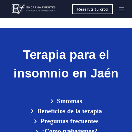
S
Reserva tu cita
a
l
t
a
r
a
l
c
Terapia para el
o
n
t
insomnio en Jaén
e
n
i
d
o
Síntomas
Beneficios de la terapia
Preguntas frecuentes
¿Como trabajamos?