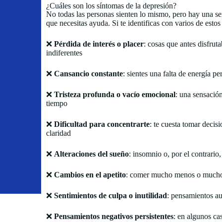
¿Cuáles son los síntomas de la depresión?
No todas las personas sienten lo mismo, pero hay una se
que necesitas ayuda. Si te identificas con varios de esto
❌
Pérdida de interés o placer
: cosas que antes disfruta
indiferentes
❌
Cansancio constante
: sientes una falta de energía p
❌
Tristeza profunda o vacío emocional
: una sensación
tiempo
❌
Dificultad para concentrarte
: te cuesta tomar decis
claridad
❌
Alteraciones del sueño
: insomnio o, por el contrario
❌
Cambios en el apetito
: comer mucho menos o mucho m
❌
Sentimientos de culpa o inutilidad
: pensamientos au
❌
Pensamientos negativos persistentes
: en algunos ca