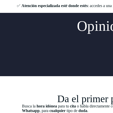
✅
Atención especializada esté donde estés
: accedes a una
Opinio
Da el primer 
Busca la
hora idónea
para tu
cita
o habla directamente c
Whatsapp
, para
cualquier
tipo de
duda
.