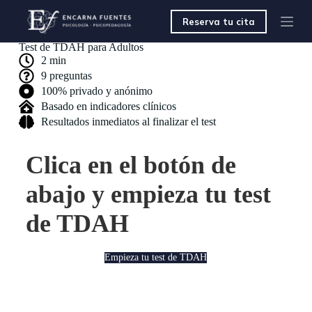
S
Reserva tu cita
a
l
Test de TDAH para Adultos
t
2 min
a
r
9 preguntas
a
100% privado y anónimo
l
Basado en indicadores clínicos
c
Resultados inmediatos al finalizar el test
o
n
t
Clica en el botón de
e
n
abajo y empieza tu test
i
d
o
de TDAH
Empieza tu test de TDAH