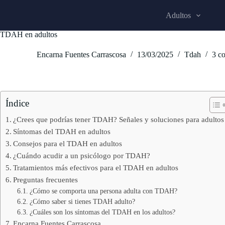
S
Adultos
a
l
TDAH en adultos
t
a
r
Encarna Fuentes Carrascosa
13/03/2025
Tdah
3 c
a
l
c
o
n
Índice
t
e
¿Crees que podrías tener TDAH? Señales y soluciones para adultos
n
Síntomas del TDAH en adultos
i
Consejos para el TDAH en adultos
d
o
¿Cuándo acudir a un psicólogo por TDAH?
Tratamientos más efectivos para el TDAH en adultos
Preguntas frecuentes
¿Cómo se comporta una persona adulta con TDAH?
¿Cómo saber si tienes TDAH adulto?
¿Cuáles son los síntomas del TDAH en los adultos?
Encarna Fuentes Carrascosa